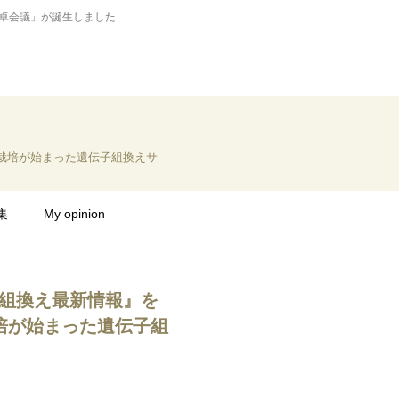
卓会議」が誕生しました
栽培が始まった遺伝子組換えサ
集
My opinion
組換え最新情報』を
培が始まった遺伝子組